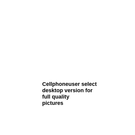
all Cult MTB pages
Cellphoneuser
select
desktop version
for
full quality
pictures