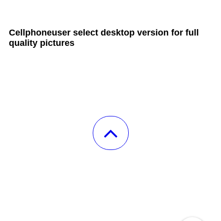
all Cult MTB pages
Cellphoneuser
select
desktop version
for full
quality pictures