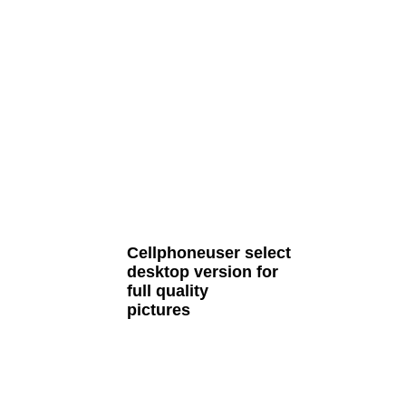
all Cult MTB pages
Cellphoneuser
select
desktop version
for
full quality
pictures