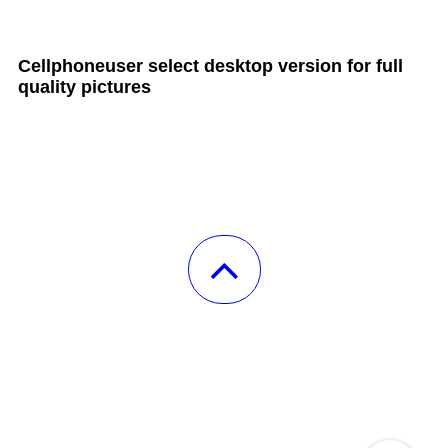
all Cult MTB pages
Cellphoneuser
select
desktop version
for full
quality pictures