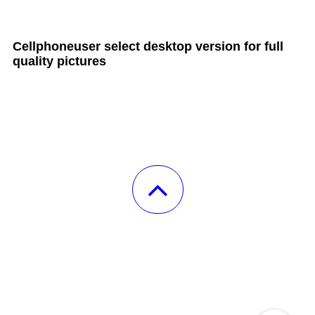
all Cult MTB pages
Cellphoneuser
select
desktop version
for full
quality pictures